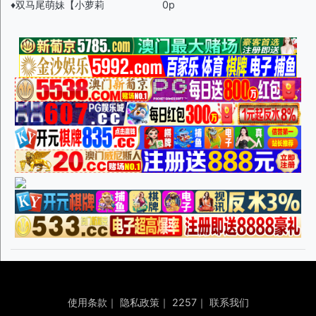
♦️双马尾萌妹【小萝莉
0p
使用条款
｜
隐私政策
｜
2257
｜
联系我们